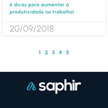
6 dicas para aumentar a
produtividade no trabalho!
20/09/2018
1
2
3
4
5