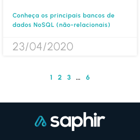
Conheça os principais bancos de
dados NoSQL (não-relacionais)
23/04/2020
1
2
3
…
6