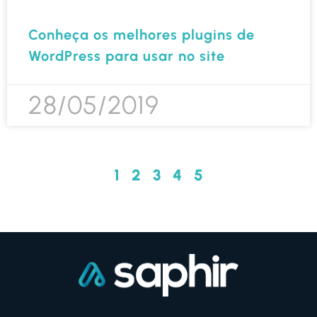
Conheça os melhores plugins de
WordPress para usar no site
28/05/2019
1
2
3
4
5