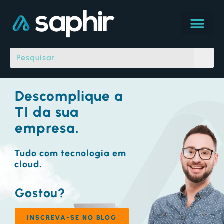
Descomplique a
TI da sua
empresa.
Tudo com tecnologia em
cloud.
Gostou?
INSCREVA-SE NO BLOG