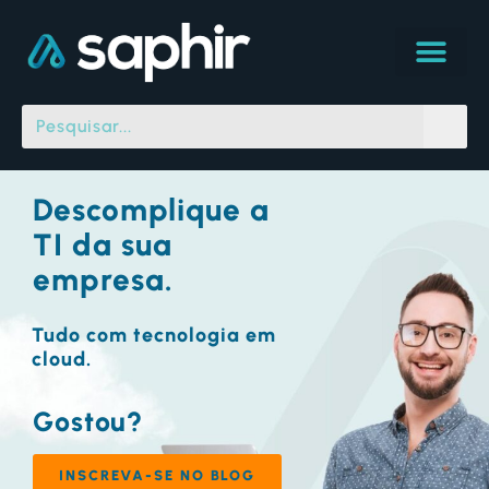
Descomplique a
TI da sua
empresa.
Tudo com tecnologia em
cloud.
Gostou?
INSCREVA-SE NO BLOG