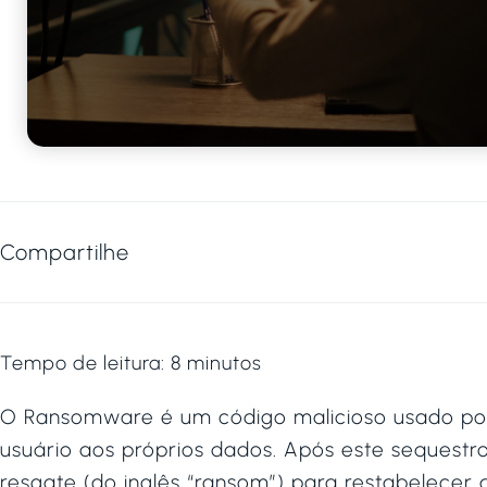
Compartilhe
Tempo de leitura:
8
minutos
O Ransomware é um código malicioso usado por
usuário aos próprios dados. Após este sequestr
resgate (do inglês “ransom”) para restabelecer 